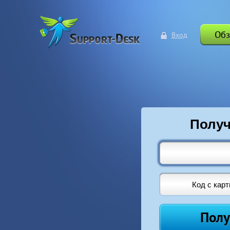
Обз
Вход
Получ