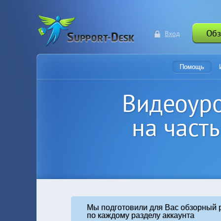
Обз
Вход
Помощь
Видеоуро
на част
Мы подготовили для Вас обзорный 
по каждому разделу аккаунта