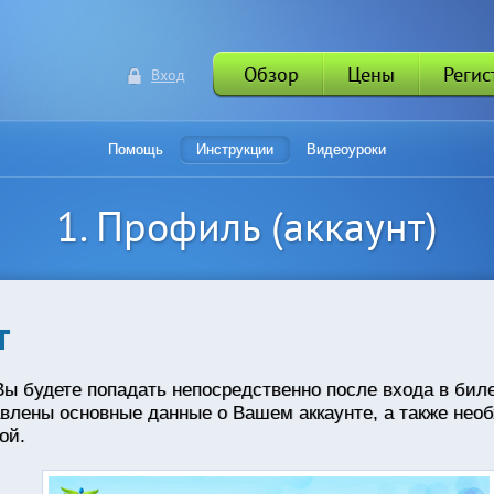
Обзор
Цены
Регис
Вход
Помощь
Инструкции
Видеоуроки
1. Профиль (аккаунт)
т
Вы будете попадать непосредственно после входа в бил
авлены основные данные о Вашем аккаунте, а также не
ой.