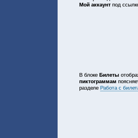
Мой аккаунт
под ссыл
В блоке
Билеты
отобра
пиктограммам
поясняет
разделе
Работа с биле