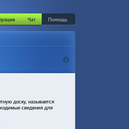
трация
Чат
Помощь
етную доску, называется
обходимые сведения для