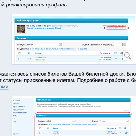
кой
редактировать профиль
.
жается весь список билетов Вашей билетной доски. Бл
 статусы присвоенные илетам. Подробнее о работе с б
тами
.