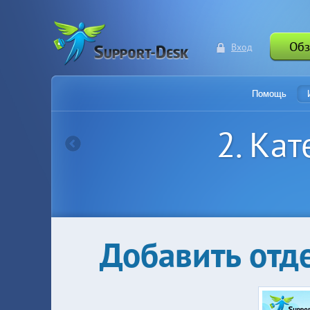
Обз
Вход
Помощь
2. Ка
Добавить отд