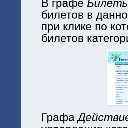
В графе
Билет
билетов в данно
при клике по ко
билетов категор
Графа
Действи