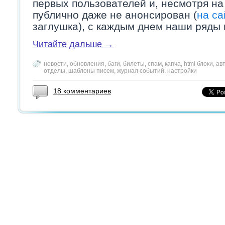
первых пользователей и, несмотря на 
публично даже не анонсирован (
на са
заглушка), с каждым днем наши ряды 
Читайте дальше →
новости
,
обновления
,
баги
,
билеты
,
спам
,
капча
,
html блоки
,
ав
отделы
,
шаблоны писем
,
журнал событий
,
настройки
18 комментариев