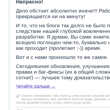
Напрасно!
Дело обстоит абсолютно иначе!!! Раб
прекращается ни на минуту!
И то, что на блоге так долго не было 
следствие нашей глубокой вовлеченн
разработки. Я думаю, Вы сами знаете,
всецело поглощен чем-то, буквально 
как проходит (пролетает ;-)) время.
Вот и с нами произошло то же самое.
Сегодняшние обновления, улучшения,
правки и баг-фиксы (их в общей слож
сотни!) — лучшее тому доказательств
Читайте дальше →
новости
,
обновления
,
баги
,
билеты
,
спам
,
журнал событий
,
нас
анонсы
,
юзабилити
,
ajax
,
просмотр билетов
,
видео
,
функции
,
н
счетов
,
дисковая утилита
,
услуги
,
пакеты услуг
,
релиз