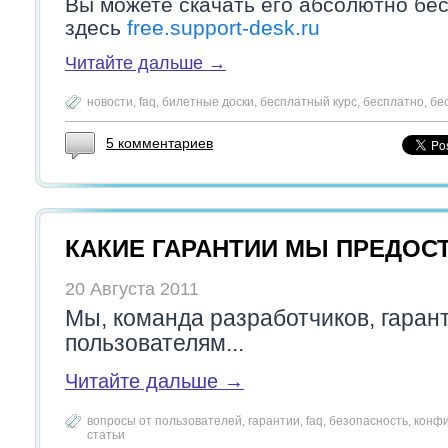
Вы можете скачать его абсолютно бес
здесь
free.support-desk.ru
Читайте дальше →
новости
,
faq
,
билетные доски
,
бесплатный курс
,
бесплатно
,
бе
5 комментариев
КАКИЕ ГАРАНТИИ МЫ ПРЕДОС
20 Августа 2011
Мы, команда разработчиков, гаран
пользователям...
Читайте дальше →
вопросы от пользователей
,
гарантии
,
faq
,
безопасность
,
конф
статьи