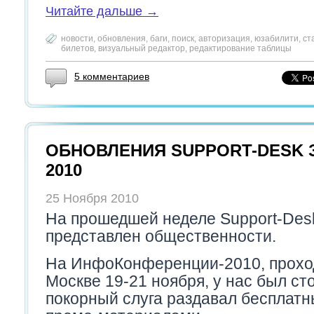
Читайте дальше →
новости
,
обновления
,
баги
,
поиск
,
авторизация
,
юзабилити
,
ст
билетов
,
визуальный редактор
,
редактирование таблицы
5 комментариев
ОБНОВЛЕНИЯ SUPPORT-DESK 
2010
25 Ноября 2010
На прошедшей неделе Support-Des
представлен общественности.
На ИнфоКонференции-2010, прохо
Москве 19-21 ноября, у нас был сто
покорный слуга раздавал бесплатн