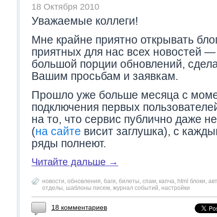
18 Октября 2010
Уважаемые коллеги!
Мне крайне приятно открывать блог
приятных для нас всех новостей —
большой порции обновлений, сдел
Вашим просьбам и заявкам.
Прошло уже больше месяца с мом
подключения первых пользователей
на то, что сервис публично даже н
(
на сайте
висит заглушка), с кажд
ряды полнеют.
Читайте дальше →
новости
,
обновления
,
баги
,
билеты
,
спам
,
капча
,
html блоки
,
ав
отделы
,
шаблоны писем
,
журнал событий
,
настройки
18 комментариев